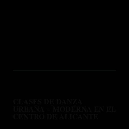
● Mejora en la consciencia corporal.
● Desarrollo del ritmo e instinto musical.
● Fortalecimiento de la presencia escénica.
● Integración de la
interpretación
en las
coreografías.
● Exploración para encontrar el estilo propio en la
danza
.
CLASES DE DANZA
URBANA – MODERNA EN EL
CENTRO DE ALICANTE