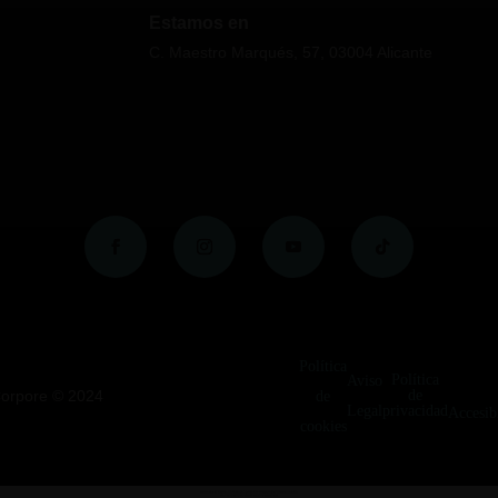
Estamos en
C. Maestro Marqués, 57, 03004 Alicante
Política
Política
Aviso
Corpore ©
2024
de
de
Legal
privacidad
Accesib
cookies