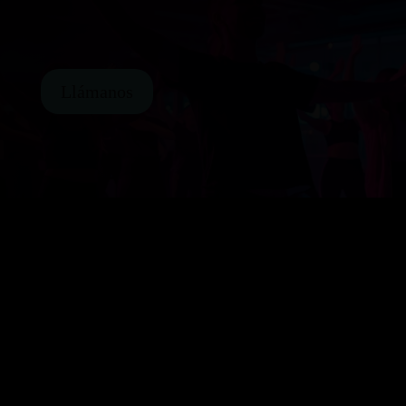
Clases de Baile Urbano –
Moderno en Alicante
Llámanos
En Art Corpore sentimos el Baile
Urbano – Moderno desde el primer
paso y dejamos que su chispa
encienda el ritmo que crece en
nuestro interior.