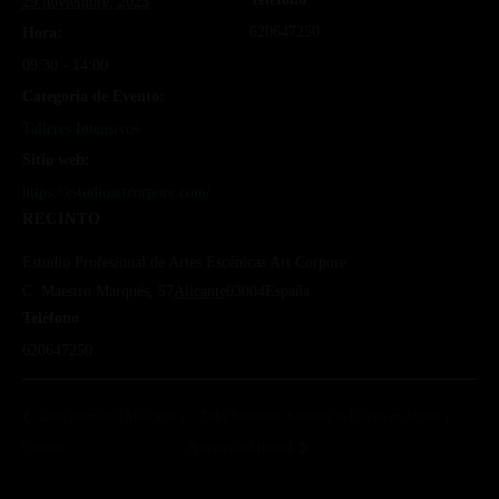
29 noviembre, 2025
620647250
Hora:
09:30 - 14:00
Categoría de Evento:
Talleres Intensivos
Sitio web:
https://estudioartcorpore.com/
RECINTO
Estudio Profesional de Artes Escénicas Art Corpore
C. Maestro Marqués, 57
Alicante
03004
España
Teléfono
620647250
Taller Intensivo: Máscaras y
Taller Intensivo: Sostener la Escena en Acción y
Centros
Proyección Musical