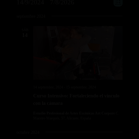
Eventos
Navega
Navega
14/9/2024
 - 
7/8/2026
Lista
de
de
Selecciona
vistas
vistas
septiembre 2024
la
de
Evento
fecha.
SÁB
14
14 septiembre, 2024
-
15 septiembre, 2024
Curso Intensivo: Fortaleciendo el vínculo
con la cámara
Estudio Profesional de Artes Escénicas Art Corpore
C.
Maestro Marqués, 57, Alicante, España
octubre 2024