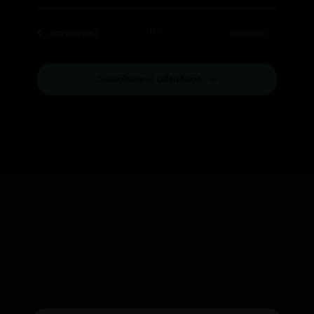
Eventos
Hoy
anterior(es)
Eventos
siguiente(s)
Suscribirse al calendario