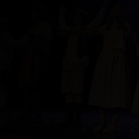
TALLERES DE TEATRO
EN CENTROS
EDUCATIVOS
Llevamos las artes
escénicas a tu centro.
¡Os llevamos el Arte!