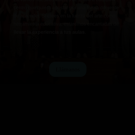
centro que quiera apostar por una forma diferente
de aprender. Si crees en la fuerza del arte como
herramienta educativa, estaremos encantadas de
llevar la experiencia a tus aulas
.
Llámanos
Nuestro equipo está formado por actores,
actrices y docentes con un amplio recorrido