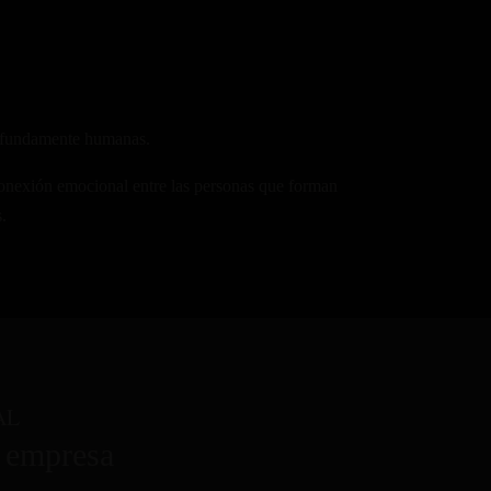
profundamente humanas.
 conexión emocional entre las personas que forman
.
AL
u empresa