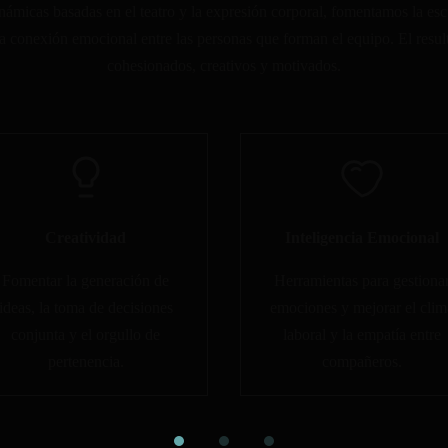
námicas basadas en el teatro y la expresión corporal, fomentamos la esc
la conexión emocional entre las personas que forman el equipo. El resu
cohesionados, creativos y motivados.
Creatividad
Inteligencia Emocional
Fomentar la generación de
Herramientas para gestiona
ideas, la toma de decisiones
emociones y mejorar el clim
conjunta y el orgullo de
laboral y la empatía entre
pertenencia.
compañeros.