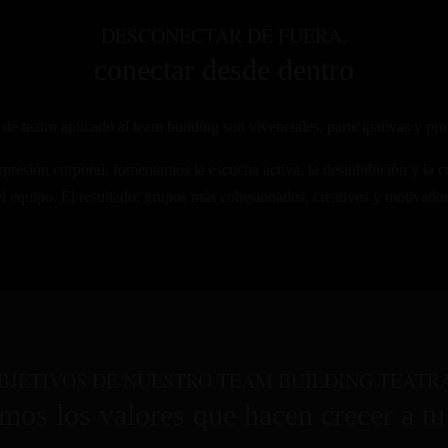
DESCONECTAR DE FUERA,
conectar desde dentro
de teatro aplicado al team building son vivenciales, participativas y 
expresión corporal, fomentamos la escucha activa, la desinhibición y la
el equipo. El resultado: grupos más cohesionados, creativos y motivados
BJETIVOS DE NUESTRO TEAM BUILDING TEATR
mos los valores que hacen crecer a t