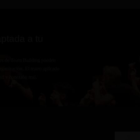
aptada a tu
nes de Team Building pueden
rganización. El teatro aplicado
ad y conexión real.
do por actores, actrices y