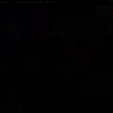
620 64 72 50
artcorpore@estudioartesescenicas.com
ART
EVENTOS
▾
EL ESTUDIO
▾
ESPECIALES
CORPORE
BUILDING TEATRAL PARA E