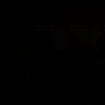
FORMACIÓN
FORMACIÓN
▾
▾
REGULAR
INTENSIVA
TEAM 