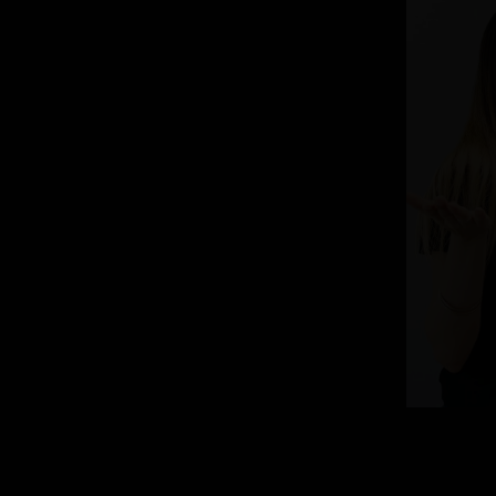
orrido en las artes
en interpretación,
antiza una enseñanza de
nica y la pasión para