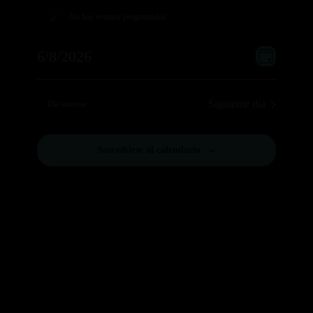
Eventos
en
No hay eventos programados.
Aviso
6
Navega
Navega
agosto,
6/8/2026
Día
de
de
2026
Selecciona
vistas
vistas
la
de
Siguiente día
Día anterior
Evento
fecha.
Suscribirse al calendario