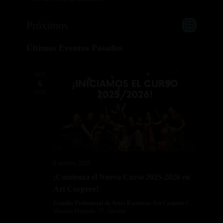
Navega
Navega
Próximos
Lista
de
de
Selecciona
vistas
vistas
Últimos Eventos Pasados
la
de
Evento
fecha.
OCT
6
2025
6 octubre, 2025
¡Comienza el Nuevo Curso 2025-2026 en
Art Corpore!
Estudio Profesional de Artes Escénicas Art Corpore
C.
Maestro Marqués, 57, Alicante