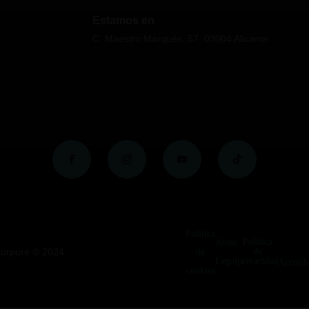
Estamos en
C. Maestro Marqués, 57, 03004 Alicante
Política
Política
Aviso
Corpore ©
2024
de
de
Legal
privacidad
Accesib
cookies