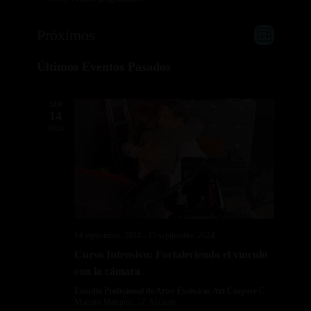
Navega
Navega
Próximos
Lista
de
de
Selecciona
vistas
vistas
Últimos Eventos Pasados
la
de
Evento
fecha.
SEP
14
2024
14 septiembre, 2024
-
15 septiembre, 2024
Curso Intensivo: Fortaleciendo el vínculo
con la cámara
Estudio Profesional de Artes Escénicas Art Corpore
C.
Maestro Marqués, 57, Alicante