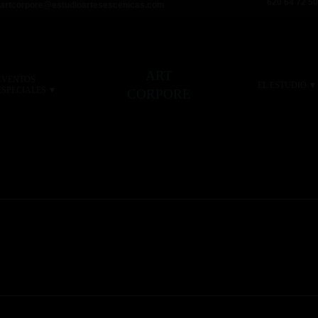
620 64 72 50
artcorpore@estudioartesescenicas.com
ART
EVENTOS
▾
EL ESTUDIO
▾
ESPECIALES
CORPORE