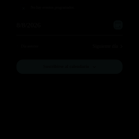
Eventos
en
No hay eventos programados.
Aviso
8
Navega
Navega
agosto,
8/8/2026
Día
de
de
2026
Selecciona
vistas
vistas
la
de
Siguiente día
Día anterior
Evento
fecha.
Suscribirse al calendario