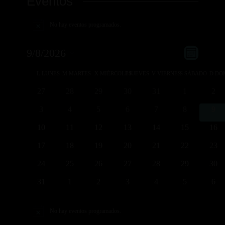
Eventos
No hay eventos programados.
Aviso
Navega
Navega
9/8/2026
Mes
de
de
Selecciona
vistas
Calendario
L
LUNES
M
MARTES
X
MIÉRCOLES
J
JUEVES
V
VIERNES
S
vistas
SÁBADO
D
DO
la
de
de
0
0
0
0
0
0
0
27
28
29
30
31
1
2
Evento
fecha.
Eventos
eventos
eventos
eventos
eventos
eventos
eventos
even
0
0
0
0
0
0
0
3
4
5
6
7
8
9
eventos
eventos
eventos
eventos
eventos
eventos
eve
0
0
0
0
0
0
0
10
11
12
13
14
15
16
eventos
eventos
eventos
eventos
eventos
eventos
even
0
0
0
0
0
0
0
17
18
19
20
21
22
23
eventos
eventos
eventos
eventos
eventos
eventos
even
0
0
0
0
0
0
0
24
25
26
27
28
29
30
eventos
eventos
eventos
eventos
eventos
eventos
even
0
0
0
0
0
0
0
31
1
2
3
4
5
6
eventos
eventos
eventos
eventos
eventos
eventos
even
No hay eventos programados.
Aviso