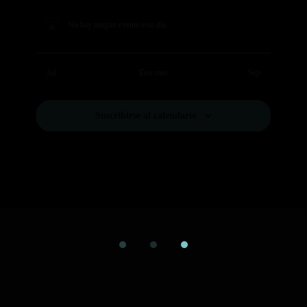
No hay ningún evento este día.
Aviso
Jul
Este mes
Sep
Suscribirse al calendario