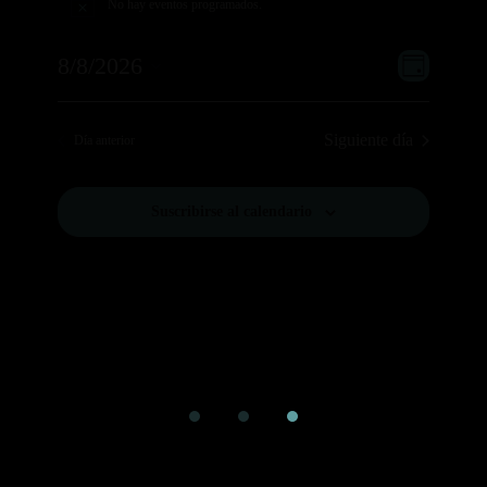
No hay eventos programados.
Aviso
Navega
Navega
8/8/2026
Día
de
de
Selecciona
vistas
vistas
la
de
Siguiente día
Día anterior
Evento
fecha.
Suscribirse al calendario