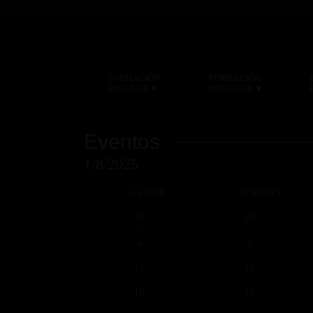
FORMACIÓN
FORMACIÓN
▾
▾
REGULAR
INTENSIVA
Eventos
1/8/2025
Selecciona
Calendario
L
LUNES
M
MARTES
la
de
tiene
tiene
1
1
28
29
fecha.
Eventos
eventos
eventos
evento
evento
destacado
destacado
1
1
4
5
evento
evento
1
1
11
12
evento
evento
1
1
18
19
evento
evento