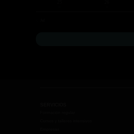
1
1
25
26
evento
evento
Jul
SERVICIOS
Formación regular
Cursos y talleres intensivos
Empresas