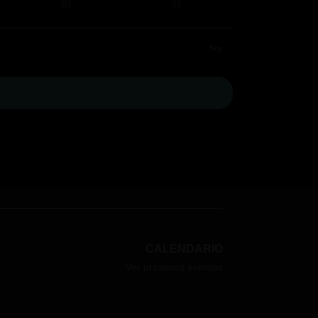
1
1
30
31
evento
evento
Sep
CALENDARIO
Ver próximos eventos