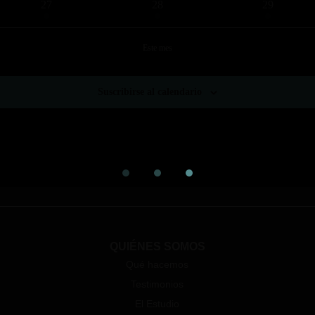
1
1
1
27
28
29
evento
evento
evento
Este mes
Suscribirse al calendario
QUIÉNES SOMOS
Qué hacemos
Testimonios
El Estudio