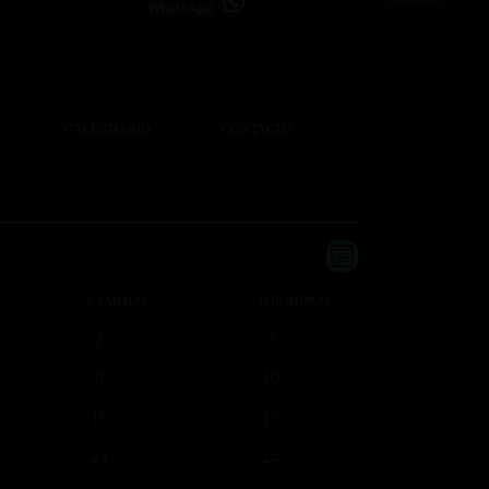
WhatsApp
CALENDARIO
CONTACTO
Navegación
Navegación
Mes
de
de
vistas
S
SÁBADO
D
DOMINGO
vistas
de
1
1
2
3
Evento
evento
evento
1
1
9
10
evento
evento
1
1
16
17
evento
evento
1
1
23
24
evento
evento